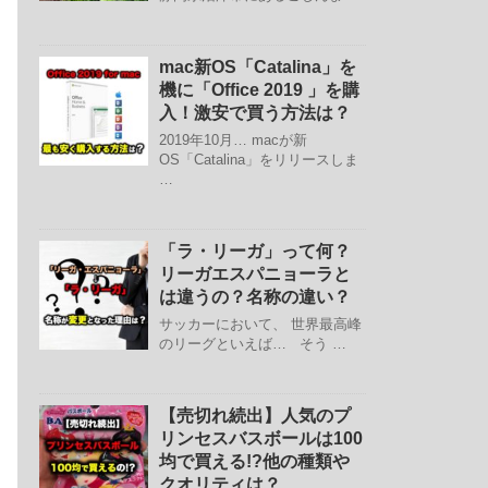
mac新OS「Catalina」を
機に「Office 2019 」を購
入！激安で買う方法は？
2019年10月… macが新
OS「Catalina」をリリースしま
…
「ラ・リーガ」って何？
リーガエスパニョーラと
は違うの？名称の違い？
サッカーにおいて、 世界最高峰
のリーグといえば… そう …
【売切れ続出】人気のプ
リンセスバスボールは100
均で買える!?他の種類や
クオリティは？