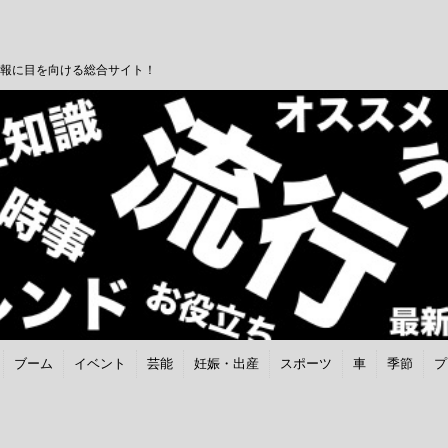
報に目を向ける総合サイト！
ブーム
イベント
芸能
妊娠・出産
スポーツ
車
季節
プ