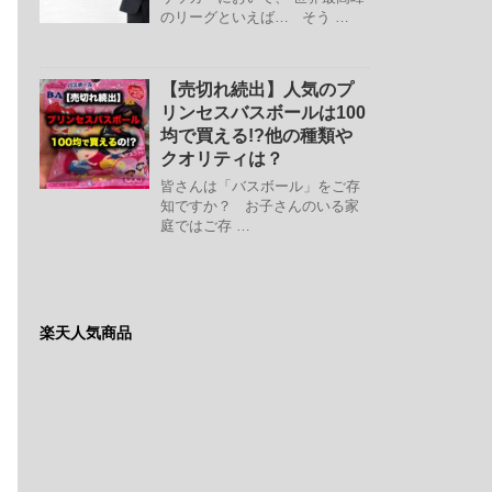
のリーグといえば… そう …
【売切れ続出】人気のプ
リンセスバスボールは100
均で買える!?他の種類や
クオリティは？
皆さんは「バスボール」をご存
知ですか？ お子さんのいる家
庭ではご存 …
楽天人気商品