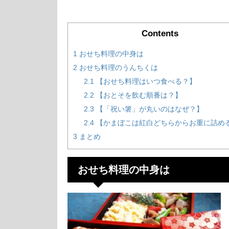
Contents
1
おせち料理の中身は
2
おせち料理のうんちくは
2.1
【おせち料理はいつ食べる？】
2.2
【おとそを飲む順番は？】
2.3
【「祝い箸」が丸いのはなぜ？】
2.4
【かまぼこは紅白どちらからお重に詰め
3
まとめ
おせち料理の中身は