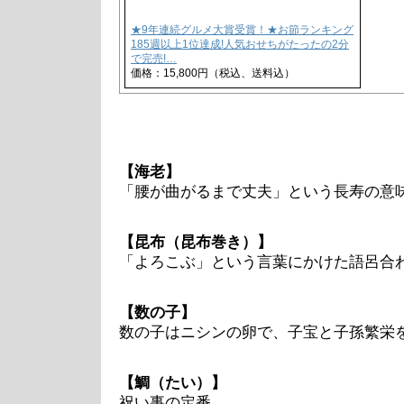
★9年連続グルメ大賞受賞！★お節ランキング
185週以上1位達成!人気おせちがたったの2分
で完売!…
価格：15,800円（税込、送料込）
【海老】
「腰が曲がるまで丈夫」という長寿の意
【昆布（昆布巻き）】
「よろこぶ」という言葉にかけた語呂合
【数の子】
数の子はニシンの卵で、子宝と子孫繁栄
【鯛（たい）】
祝い事の定番