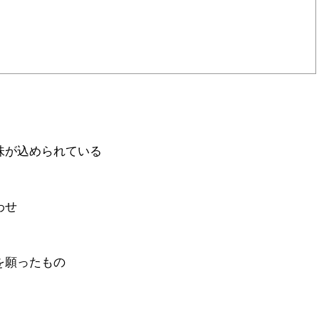
味が込められている
わせ
を願ったもの