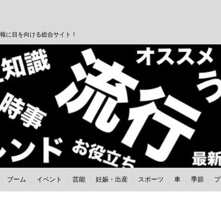
報に目を向ける総合サイト！
ブーム
イベント
芸能
妊娠・出産
スポーツ
車
季節
プ