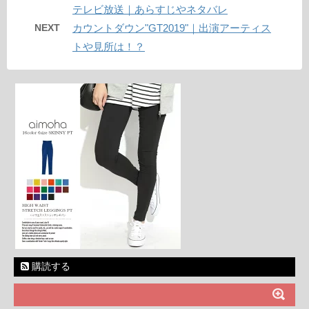
テレビ放送｜あらすじやネタバレ
NEXT
カウントダウン"GT2019"｜出演アーティス
トや見所は！？
購読する