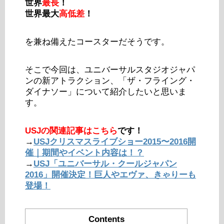
世界
最長
！
世界最大
高低差
！
を兼ね備えたコースターだそうです。
そこで今回は、ユニバーサルスタジオジャパ
ンの新アトラクション、「ザ・フライング・
ダイナソー」について紹介したいと思いま
す。
USJの関連記事はこちら
です！
→
USJクリスマスライブショー2015〜2016開
催｜期間やイベント内容は！？
→
USJ「ユニバーサル・クールジャパン
2016」開催決定！巨人やエヴァ、きゃりーも
登場！
Contents