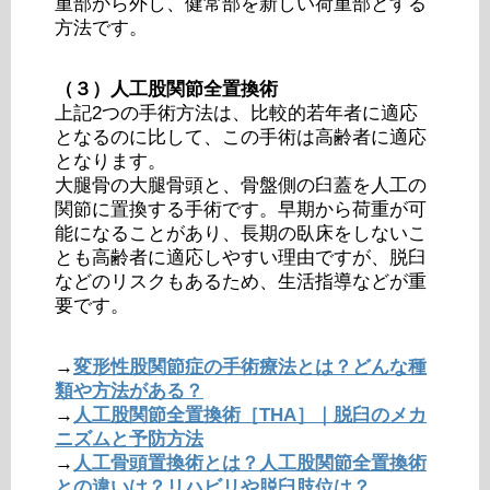
重部から外し、健常部を新しい荷重部とする
方法です。
（３）人工股関節全置換術
上記2つの手術方法は、比較的若年者に適応
となるのに比して、この手術は高齢者に適応
となります。
大腿骨の大腿骨頭と、骨盤側の臼蓋を人工の
関節に置換する手術です。早期から荷重が可
能になることがあり、長期の臥床をしないこ
とも高齢者に適応しやすい理由ですが、脱臼
などのリスクもあるため、生活指導などが重
要です。
→
変形性股関節症の手術療法とは？どんな種
類や方法がある？
→
人工股関節全置換術［THA］｜脱臼のメカ
ニズムと予防方法
→
人工骨頭置換術とは？人工股関節全置換術
との違いは？リハビリや脱臼肢位は？