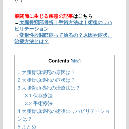
か？
股関節に生じる疾患の記事
はこちら
→
大腿骨頸部骨折｜手術方法は｜術後のリハ
ビリテーション
→
変形性股関節症って治るの？原因や症状、
治療方法とは？
Contents
[
hide
]
1
大腿骨頭壊死の原因は？
2
大腿骨頭壊死の症状は？
3
大腿骨頭壊死の治療法は？
3.1
保存療法
3.2
手術療法
4
大腿骨頭壊死の術後のリハビリテーショ
ンは？
5
まとめ