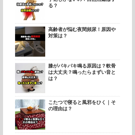
る？
高齢者が悩む夜間頻尿！原因や
対策は？
膝がパキパキ鳴る原因は？軟骨
は大丈夫？鳴ったらまずい音と
は？
こたつで寝ると風邪をひく｜そ
の理由は？