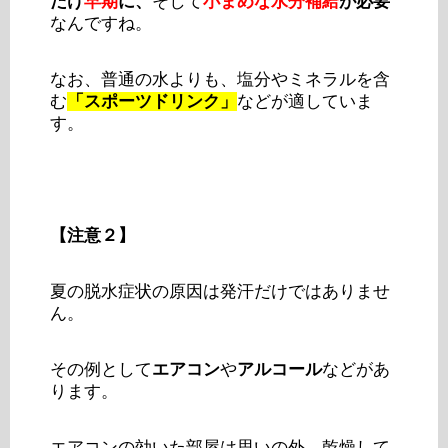
だけ
早
期
に、
そして
小まめな水分補給
が必要
なんですね。
なお、普通の水よりも、塩分やミネラルを含
む
「スポーツドリンク」
などが適していま
す。
【注意２】
夏の脱水症状の原因は発汗だけではありませ
ん。
その例として
エアコン
や
アルコール
などがあ
ります。
エアコンの効いた部屋は思いの外、乾燥して