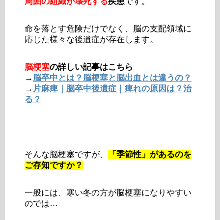
周囲の組織が壊死する
疾患
です。
命を落とす危険だけでなく、脳の支配領域に
応じた様々な後遺症が存在します。
脳梗塞
の詳しい記事はこちら
→
脳卒中とは？脳梗塞と脳出血とは違うの？
→
片麻痺｜脳卒中後遺症｜痺れの原因は？治
る？
そんな脳梗塞ですが、
「季節性」があるのを
ご存知ですか？
一般には、寒い冬の方が脳梗塞になりやすい
のでは…