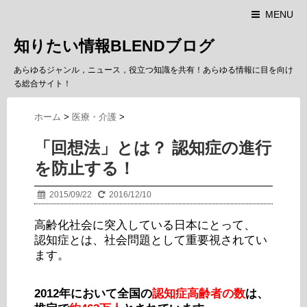
MENU
知りたい情報BLENDブログ
あらゆるジャンル，ニュース，役立つ知識を共有！あらゆる情報に目を向け
る総合サイト！
ホーム
>
医療・介護
>
「回想法」とは？ 認知症の進行
を防止する！
2015/09/22
2016/12/10
高齢化社会に突入している日本にとって、
認知症とは、社会問題として重要視されてい
ます。
2012年において全国の
認知症高齢者の数
は、