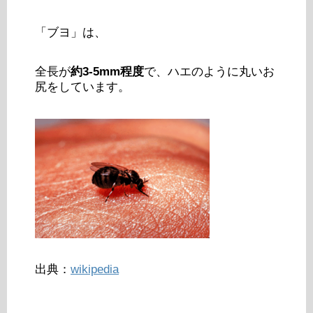
「ブヨ」は、
全長が
約3-5mm程度
で、ハエのように丸いお
尻をしています。
出典：
wikipedia