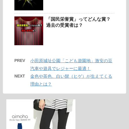
「国民栄誉賞」ってどんな賞？
過去の受賞者は？
PREV
小田原城址公園「こども遊園地」激安の豆
汽車や遊具でレジャーに最適！
NEXT
金色や茶色、白い髭（ヒゲ）が生えてくる
理由とは？