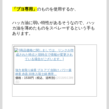
「ブヨ専用」
のものを使用するか、
ハッカ油に弱い特性があるそうなので、ハッ
カ油を薄めたものをスペレーするという手も
あります。
強力 蚊取り線香 ブヨ アブ 虫除け パワー森
林香 赤函 30巻入[富士錦 携帯…
価格：1530円（税込、送料別)
(2018/6/13時
点)