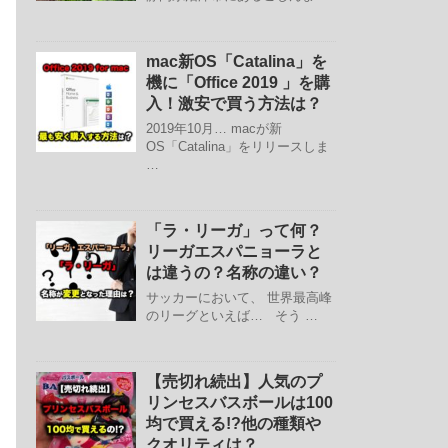
mac新OS「Catalina」を
機に「Office 2019 」を購
入！激安で買う方法は？
2019年10月… macが新
OS「Catalina」をリリースしま
…
「ラ・リーガ」って何？
リーガエスパニョーラと
は違うの？名称の違い？
サッカーにおいて、 世界最高峰
のリーグといえば… そう …
【売切れ続出】人気のプ
リンセスバスボールは100
均で買える!?他の種類や
クオリティは？