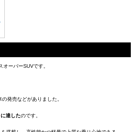
？
スオーバーSUVです。
車の発売などがありました。
台
に達した
のです。