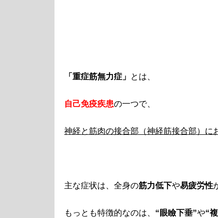
「重症筋無力症」
とは、
自己免疫疾患
の一つで、
神経と筋肉の接合部（神経筋接合部）に
主な症状は、全身の
筋力低下
や
易疲労性
もっとも特徴的なのは、
“眼瞼下垂”
や
“複