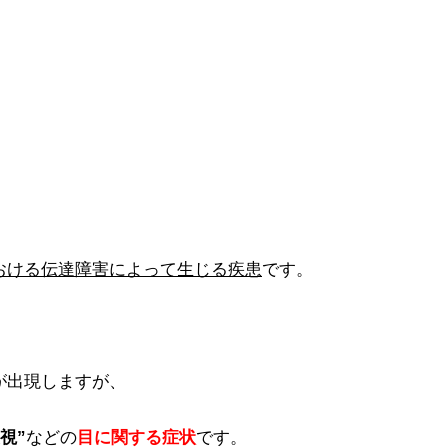
おける伝達障害によって生じる疾患
です。
が出現しますが、
視”
などの
目に関する症状
です。