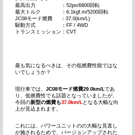
最高出力 ：52ps/6800回転
最大トルク ：6.1kgf.m/5200回転
JC08モード燃費 ：37.0(km/L)
駆動方式 ：FF / 4WD
トランスミッション：CVT
最も気になるべきは、その低燃費性能ではな
いでしょうか？
現行車では、
JC08モード燃費29.0km/L
であ
り、低燃費性でも話題となっていましたが、
今回の
新型の燃費も
37.0km/L
となる大幅な向
上が見込まれます。
これには、パワーユニットのの大幅な見直し
が施されるためで、バージョンアップされた