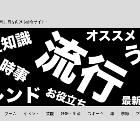
報に目を向ける総合サイト！
ブーム
イベント
芸能
妊娠・出産
スポーツ
車
季節
プ