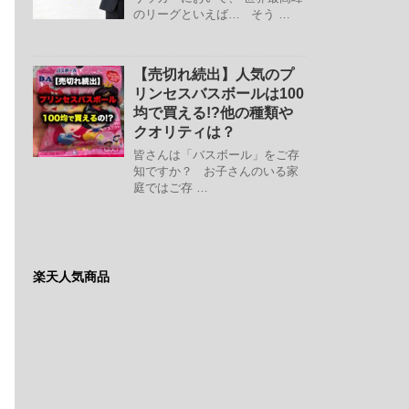
のリーグといえば… そう …
【売切れ続出】人気のプ
リンセスバスボールは100
均で買える!?他の種類や
クオリティは？
皆さんは「バスボール」をご存
知ですか？ お子さんのいる家
庭ではご存 …
楽天人気商品