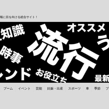
報に目を向ける総合サイト！
ブーム
イベント
芸能
妊娠・出産
スポーツ
車
季節
プ