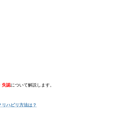
・失認
について解説します。
？リハビリ方法は？