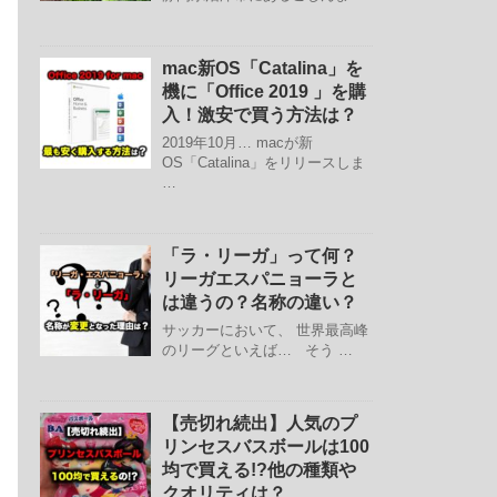
mac新OS「Catalina」を
機に「Office 2019 」を購
入！激安で買う方法は？
2019年10月… macが新
OS「Catalina」をリリースしま
…
「ラ・リーガ」って何？
リーガエスパニョーラと
は違うの？名称の違い？
サッカーにおいて、 世界最高峰
のリーグといえば… そう …
【売切れ続出】人気のプ
リンセスバスボールは100
均で買える!?他の種類や
クオリティは？