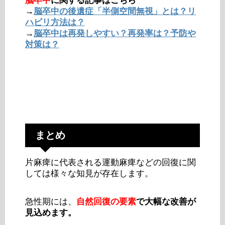
脳卒中
に関する記事はこちら
→
脳卒中の後遺症「半側空間無視」とは？リ
ハビリ方法は？
→
脳卒中は再発しやすい？再発率は？予防や
対策は？
まとめ
片麻痺に代表される運動麻痺などの回復に関
しては様々な知見が存在します。
急性期には、
自然回復の要素
で大幅な改善が
見込めます。