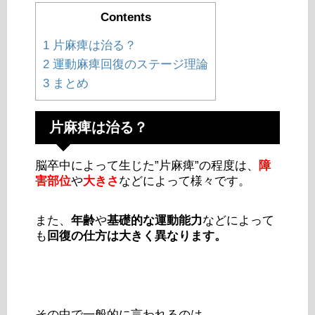
Contents
1
片麻痺は治る？
2
運動麻痺回復のステージ理論
3
まとめ
片麻痺は治る？
脳卒中によって生じた”片麻痺”の程度は、
障
害部位
や
大きさ
などによって様々です。
また、
年齢
や
基礎的な運動能力
などによって
も
回復の仕方は大きく異なります。
その中で一般的に言われるのは、