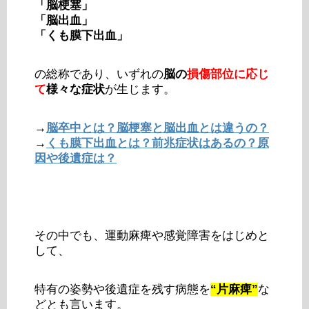
「脳梗塞」
「脳出血」
「くも膜下出血」
の総称であり、いずれの
脳の
損傷部位に応じ
て
様々な症状
が生じます。
→
脳卒中とは？脳梗塞と脳出血とは違うの？
→
くも膜下出血とは？前兆症状はあるの？原
因や後遺症は？
その中でも、運動麻痺や感覚障害をはじめと
して、
特有の姿勢や後遺症を残す病態を
“片麻痺”
な
どとも言います。