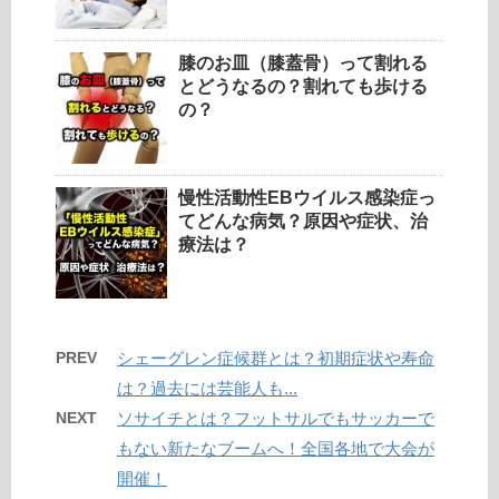
膝のお皿（膝蓋骨）って割れる
とどうなるの？割れても歩ける
の？
慢性活動性EBウイルス感染症っ
てどんな病気？原因や症状、治
療法は？
PREV
シェーグレン症候群とは？初期症状や寿命
は？過去には芸能人も...
NEXT
ソサイチとは？フットサルでもサッカーで
もない新たなブームへ！全国各地で大会が
開催！