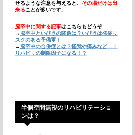
せるような注意を与えると、
その場だけは出
来る
ことが多い
です。
脳卒中に関する記事
はこちらもどうぞ
→
脳卒中といびきの関係は？いびきは発症リ
スクのある予備軍！
→
脳卒中の合併症とは？怪我や痛みなど…！
リハビリの制限因子になる！？
半側空間無視のリハビリテーショ
ンは？