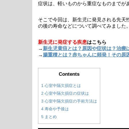
症状は、軽いものから重症なものまでが
そこで今回は、新生児に発見される先天
の後の寿命などについて調べてみました
新生児に発症する疾患
はこちら
→
新生児黄疸とは？原因や症状は？治療
→
腸重積とは？赤ちゃんに頻発！その原
Contents
1
心室中隔欠損症とは
2
心室中隔欠損症の症状は
3
心室中隔欠損症の手術方法は
4
寿命や予後は
5
まとめ