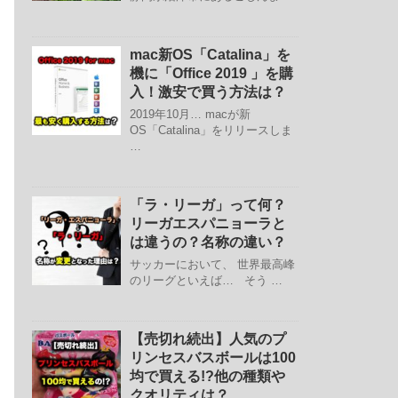
mac新OS「Catalina」を
機に「Office 2019 」を購
入！激安で買う方法は？
2019年10月… macが新
OS「Catalina」をリリースしま
…
「ラ・リーガ」って何？
リーガエスパニョーラと
は違うの？名称の違い？
サッカーにおいて、 世界最高峰
のリーグといえば… そう …
【売切れ続出】人気のプ
リンセスバスボールは100
均で買える!?他の種類や
クオリティは？