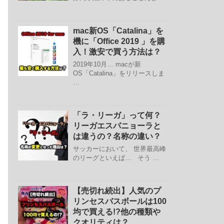
mac新OS「Catalina」を
機に「Office 2019 」を購
入！激安で買う方法は？
2019年10月… macが新
OS「Catalina」をリリースしま
…
「ラ・リーガ」って何？
リーガエスパニョーラと
は違うの？名称の違い？
サッカーにおいて、 世界最高峰
のリーグといえば… そう …
【売切れ続出】人気のプ
リンセスバスボールは100
均で買える!?他の種類や
クオリティは？