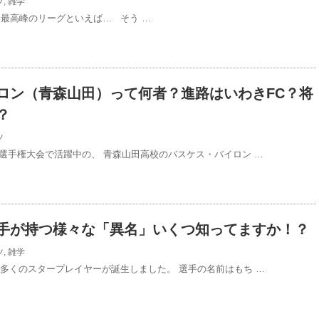
ツ
,
雑学
界最高峰のリーグといえば… そう …
ロン（青森山田）って何者？進路はいわきFC？将
？
ツ
ー選手権大会で活躍中の、 青森山田高校のバスケス・バイロン …
手が持つ様々な「異名」いくつ知ってますか！？
ツ
,
雑学
も多くのスタープレイヤーが誕生しました。 選手の名前はもち …