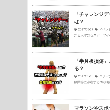
「チャレンジデ
は？
2017/05/17
イベン
知る人ぞ知るスポーツイ
「半月板損傷」
る？
2017/05/15
スポー
膝関節に存在する“半月板
マラソンやスポ