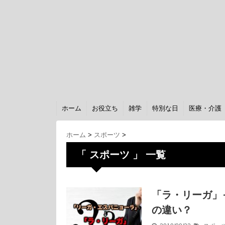
ホーム
お役立ち
雑学
特別な日
医療・介護
ホーム
>
スポーツ
>
「 スポーツ 」 一覧
「ラ・リーガ」
の違い？