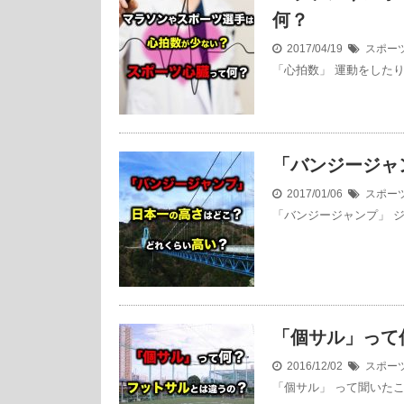
何？
2017/04/19
スポー
「心拍数」 運動をした
「バンジージャ
2017/01/06
スポー
「バンジージャンプ」 
「個サル」って
2016/12/02
スポー
「個サル」 って聞いたこ