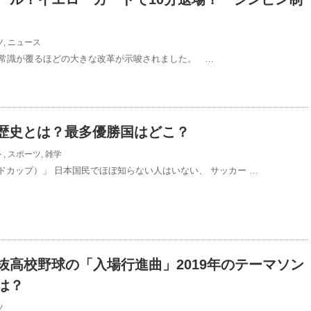
ツ
,
ニュース
常識が覆るほどの大きな改革が示唆されました。 …
歴史とは？最多優勝国はどこ？
ト
,
スポーツ
,
雑学
ドカップ）」 日本国民でほぼ知らない人はいない、 サッカー …
抜高校野球の「入場行進曲」2019年のテーマソン
は？
ツ