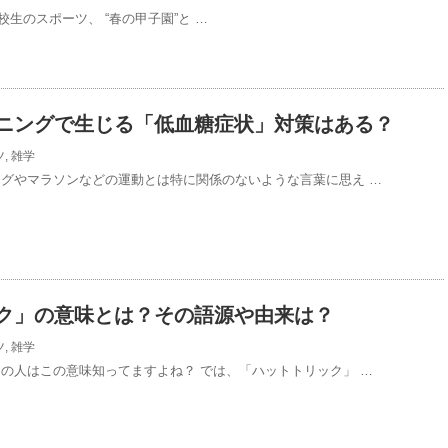
生のスポーツ、 “春の甲子園”と …
ニングで生じる「低血糖症状」対策はある？
ツ
,
雑学
ングやマラソンなどの運動とは特に関係のないような言葉に思え …
ク」の意味とは？その語源や由来は？
ツ
,
雑学
くの人はこの意味知ってますよね？ では、「ハットトリック」 …