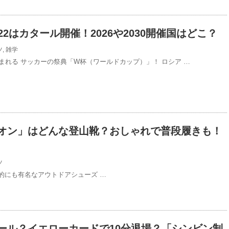
22はカタール開催！2026や2030開催国はどこ？
ツ
,
雑学
まれる サッカーの祭典「W杯（ワールドカップ）」！ ロシア …
オン」はどんな登山靴？おしゃれで普段履きも！
ツ
界的にも有名なアウトドアシューズ …
ール？イエローカードで10分退場？「シンビン制