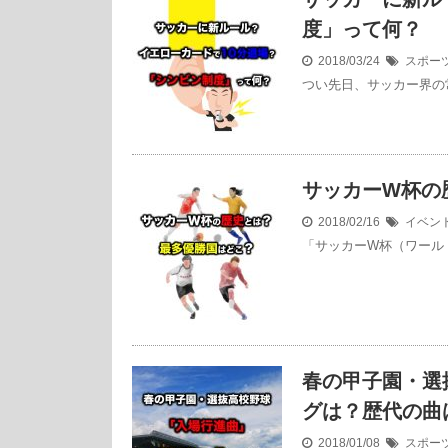
度」って何？
2018/03/24
スポー
つい先日、サッカー界の
サッカーW杯の
2018/02/16
イベン
「サッカーW杯（ワール
春の甲子園・選
グは？歴代の曲
2018/01/08
スポー