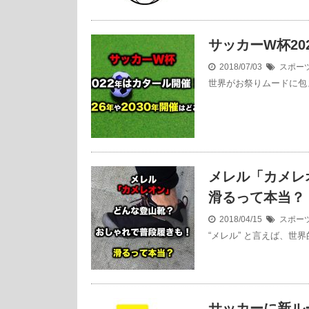
サッカーW杯20
2018/07/03
スポー
世界がお祭りムードに包
メレル「カメレ
滑るって本当？
2018/04/15
スポー
“メレル” と言えば、世
サッカーに新ル